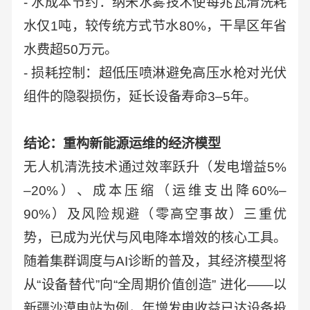
- 水成本节约：纳米水雾技术使每兆瓦清洗耗
水仅1吨，较传统方式节水80%，干旱区年省
水费超50万元。
- 损耗控制：超低压喷淋避免高压水枪对光伏
组件的隐裂损伤，延长设备寿命3–5年。
结论：重构新能源运维的经济模型
无人机清洗技术通过效率跃升（发电增益5%
–20%）、成本压缩（运维支出降60%–
90%）及风险规避（零高空事故）三重优
势，已成为光伏与风电降本增效的核心工具。
随着集群调度与AI诊断的普及，其经济模型将
从“设备替代”向“全周期价值创造” 进化——以
新疆沙漠电站为例，年增发电收益已达设备投