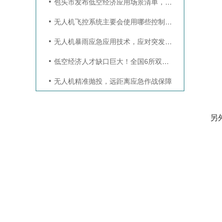
包头市发布低空经济应用场景清单，面向全国开放验证空间
无人机飞控系统主要会使用哪些控制方法？
无人机暴雨应急应用技术，应对突发极端天气挑战
低空经济人才缺口巨大！全国6所双一流高校新设专业，培养方案揭秘
无人机精准抛投，远距离应急作战保障
另外