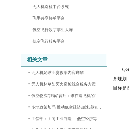
无人机巡检中台系统
飞手共享接单平台
低空飞行数字孪生大屏
低空飞行服务平台
相关文章
Q
无人机足球比赛教学内容详解
务规划，
无人机林草防灭火巡检综合服务方案
目标是
低空物流“狂飙”背后：谁在造飞机的“快递员”？万亿盈利密码首次曝光
多地政策加码 推动低空经济加速规模化、产业化、生态化落地
工信部：面向工业制造 、低空经济等6G潜在场景，因地制宜开展6G应用场景培育