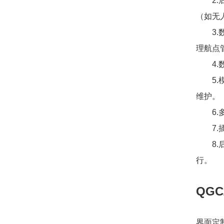
2
（如无
3
理航点
4
5
维护。
6
7
8
行。
QG
界面定