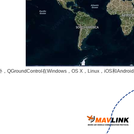
，QGroundControl在Windows，OS X，Linux，iOS和Andr